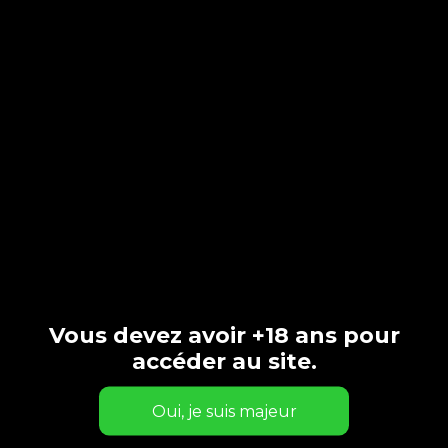
Commandes AVEC les prénoms, noms, ou surnoms qui seront imprimés
sur l’étiquette.
Et dégustes en bonne compagnie !
TQui Toi facilite la rencontre des amis ou collègues qui ne se
connaissent pas.
C’est marqué dessus!
Vous devez avoir +18 ans pour
accéder au site.
Cadeaux d’entreprise, fêtes de bureau, anniversaires, mariages,